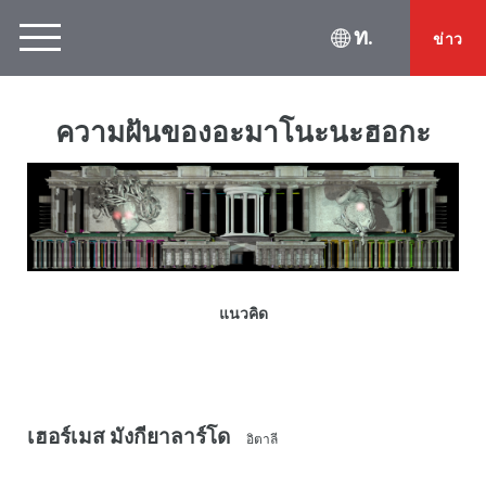
ท.
ข่าว
ความฝันของอะมาโนะนะฮอกะ
แนวคิด
เฮอร์เมส มังกียาลาร์โด
อิตาลี