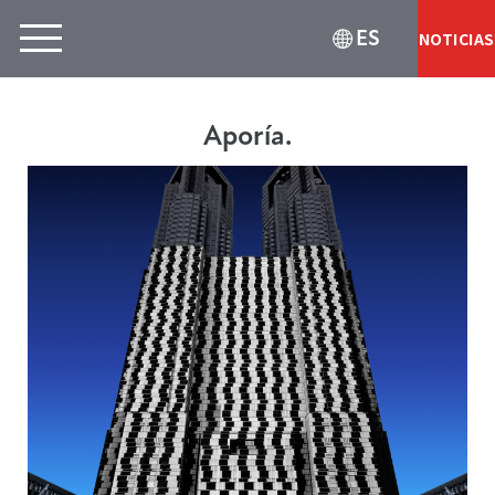
ES
NOTICIAS
Aporía.