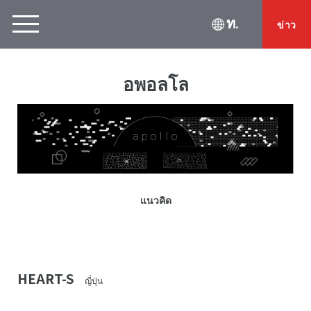
ท.
ข่าว
อพอลโล
แนวคิด
HEART-S
ญี่ปุ่น