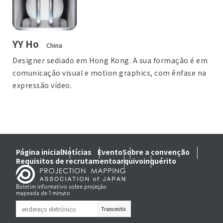
YY Ho
China
Designer sediado em Hong Kong. A sua formação é em
comunicação visual e motion graphics, com ênfase na
expressão vídeo.
Página inicial
Notícias
Evento
Sobre a convenção
Requisitos de recrutamento
arquivo
inquérito
Boletim informativo sobre projeção
mapeada de 1 minuto