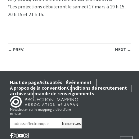
*Les projections débuteront le samedi 17 mars à 19 h 15,
20 h 15 et 21 h 15.
←
PREV.
NEXT
→
Haut de page
Actualités
Événement
À propos de la convention
Conditions de recrutement
archives
demande de renseignements
Newsletter sur le mapping vidéo d'une
minute