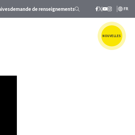
hives
demande de renseignements
FR
NOUVELLES