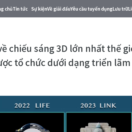
ng chủ
Tin tức
Sự kiện
Về giải đấu
Yêu cầu tuyển dụng
Lưu trữ
L
về chiếu sáng 3D lớn nhất thế g
ợc tổ chức dưới dạng triển lãm 