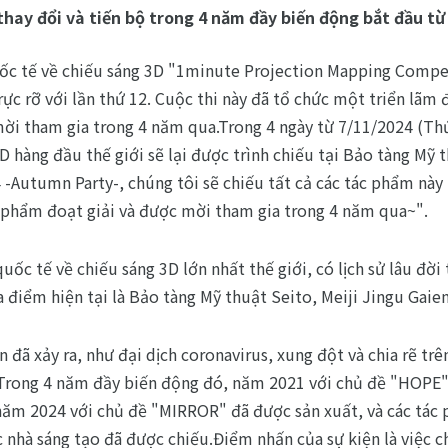
thay đổi và tiến bộ trong 4 năm đầy biến động bắt đầu từ
ốc tế về chiếu sáng 3D "1minute Projection Mapping Competi
rực rỡ với lần thứ 12. Cuộc thi này đã tổ chức một triển lãm
mời tham gia trong 4 năm qua.Trong 4 ngày từ 7/11/2024 (T
 hàng đầu thế giới sẽ lại được trình chiếu tại Bảo tàng Mỹ t
Autumn Party-, chúng tôi sẽ chiếu tất cả các tác phẩm này 
 phẩm đoạt giải và được mời tham gia trong 4 năm qua~".
quốc tế về chiếu sáng 3D lớn nhất thế giới, có lịch sử lâu đ
ịa điểm hiện tại là Bảo tàng Mỹ thuật Seito, Meiji Jingu Gaien
 đã xảy ra, như đại dịch coronavirus, xung đột và chia rẽ trên
Trong 4 năm đầy biến động đó, năm 2021 với chủ đề "HOPE",
năm 2024 với chủ đề "MIRROR" đã được sản xuất, và các tác
nhà sáng tạo đã được chiếu.Điểm nhấn của sự kiện là việc c