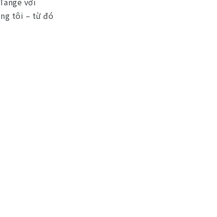
Tange với
ng tôi – từ đó