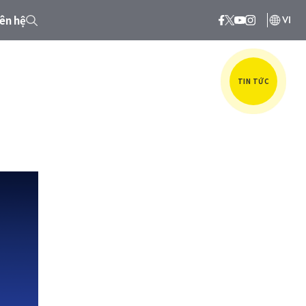
iên hệ
VI
TIN TỨC