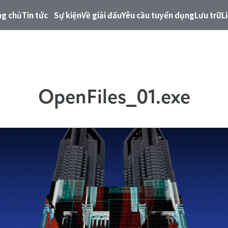
ng chủ
Tin tức
Sự kiện
Về giải đấu
Yêu cầu tuyển dụng
Lưu trữ
L
OpenFiles_01.exe